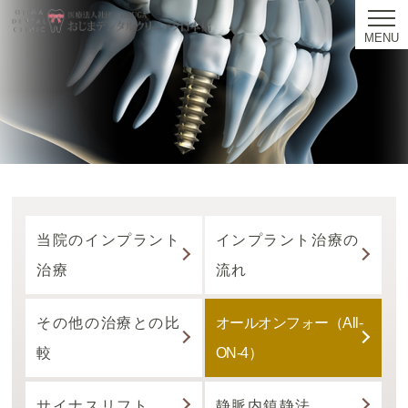
MENU
当院のインプラント
インプラント治療の
治療
流れ
その他の治療との比
オールオンフォー（All-
較
ON-4）
サイナスリフト
静脈内鎮静法